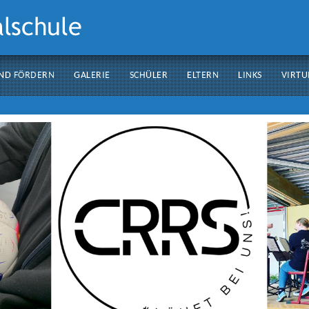
ND FÖRDERN
GALERIE
SCHÜLER
ELTERN
LINKS
VIRTU