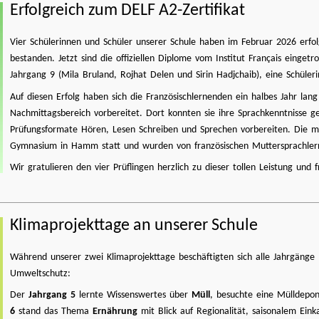
Erfolgreich zum DELF A2-Zertifikat
Vier Schülerinnen und Schüler unserer Schule haben im Februar 2026 erfol
bestanden. Jetzt sind die offiziellen Diplome vom Institut Français eing
Jahrgang 9 (Mila Bruland, Rojhat Delen und Sirin Hadjchaib), eine Schüle
Auf diesen Erfolg haben sich die Französischlernenden ein halbes Jahr lan
Nachmittagsbereich vorbereitet. Dort konnten sie ihre Sprachkenntnisse gez
Prüfungsformate Hören, Lesen Schreiben und Sprechen vorbereiten. Die 
Gymnasium in Hamm statt und wurden von französischen Muttersprachl
Wir gratulieren den vier Prüflingen herzlich zu dieser tollen Leistung und
Klimaprojekttage an unserer Schule
Während unserer zwei Klimaprojekttage beschäftigten sich alle Jahrgäng
Umweltschutz:
Der
Jahrgang 5
lernte Wissenswertes über
Müll
, besuchte eine Mülldepo
6
stand das Thema
Ernährung
mit Blick auf Regionalität, saisonalem Ein