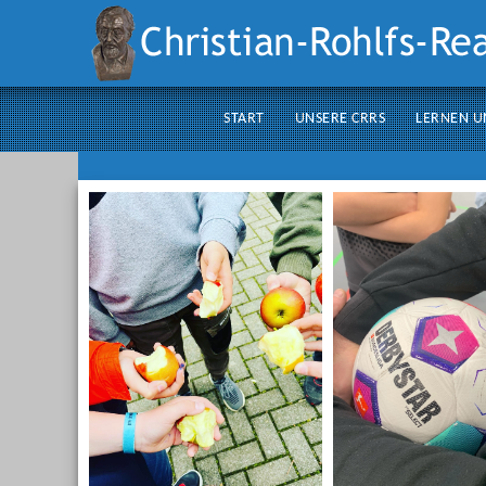
Suchen
START
UNSERE CRRS
LERNEN U
...