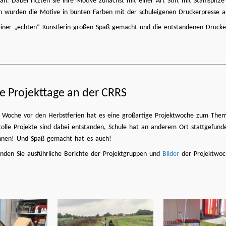
 an. Dabei ritzten sie ihre Motive zunächst mit einer Art Stift mit Stahlspitz
ach wurden die Motive in bunten Farben mit der schuleigenen Druckerpresse a
ner „echten“ Künstlerin großen Spaß gemacht und die entstandenen Drucke sin
le Projekttage an der CRRS
r Woche vor den Herbstferien hat es eine großartige Projektwoche zum The
tolle Projekte sind dabei entstanden, Schule hat an anderem Ort stattgefund
nen! Und Spaß gemacht hat es auch!
inden Sie ausführliche Berichte der Projektgruppen und
Bilder
der Projektwoc