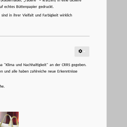
e (Radiernadel, „radere“ = kratzen) in eine dickere
uf echtes Büttenpapier gedruckt.
d in ihrer Vielfalt und Farbigkeit wirklich
ma "Klima und Nachhaltigkeit" an der CRRS gegeben.
en und alle haben zahlreiche neue Erkenntnisse
he.