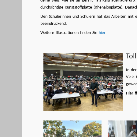
deine Welt, wie sie dir gefällt“ als Kaltnadelradierung
durchsichtige Kunststoffplatte (Rhenalonplatte). Dan
Den Schülerinnen und Schülern hat das Arbeiten mit ei
beeindruckend.
Weitere Illustrationen finden Sie
hier
Tol
In de
Viele 
gewon
Hier f