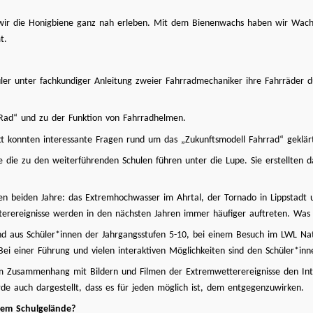
ir die Honigbiene ganz nah erleben. Mit dem Bienenwachs haben wir Wachstü
t.
ler unter fachkundiger Anleitung zweier Fahrradmechaniker ihre Fahrräder d
Rad“ und zu der Funktion von Fahrradhelmen.
t konnten interessante Fragen rund um das „Zukunftsmodell Fahrrad“ geklär
 die zu den weiterführenden Schulen führen unter die Lupe. Sie erstellten
en beiden Jahre: das Extremhochwasser im Ahrtal, der Tornado in Lippstadt 
erereignisse werden in den nächsten Jahren immer häufiger auftreten. Was
hend aus Schüler*innen der Jahrgangsstufen 5-10, bei einem Besuch im LWL 
ei einer Führung und vielen interaktiven Möglichkeiten sind den Schüler*inn
m Zusammenhang mit Bildern und Filmen der Extremwetterereignisse den Inter
rde auch dargestellt, dass es für jeden möglich ist, dem entgegenzuwirken.
rem Schulgelände?