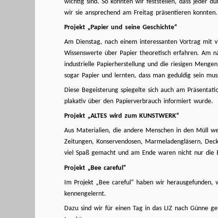
wichtig sind. So konnten wir feststellen, dass jeder
wir sie ansprechend am Freitag präsentieren konnten.
Projekt „Papier und seine Geschichte“
Am Dienstag, nach einem interessanten Vortrag mit vi
Wissenswerte über Papier theoretisch erfahren. Am näc
industrielle Papierherstellung und die riesigen Menge
sogar Papier und lernten, dass man geduldig sein mu
Diese Begeisterung spiegelte sich auch am Präsentati
plakativ über den Papierverbrauch informiert wurde.
Projekt „ALTES wird zum KUNSTWERK“
Aus Materialien, die andere Menschen in den Müll we
Zeitungen, Konservendosen, Marmeladengläsern, Deckel
viel Spaß gemacht und am Ende waren nicht nur die Be
Projekt „Bee careful“
Im Projekt „Bee careful“ haben wir herausgefunden,
kennengelernt.
Dazu sind wir für einen Tag in das LIZ nach Günne g