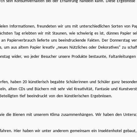
 durch sein Konsumverhalten bei der Ernährung handeln kann. Diese Ergebniss
elen Informationen, freundeten wir uns mit unterschiedlichen Sorten von Pa
hsten Tag erlebten wir mit Staunen, wie schwierig es ist, dünnes Papier sel
n an Papierverbrauch lieferte uns beeindruckende Fakten. Der Donnerstag verl
ss, um aus altem Papier kreativ „neues Nützliches oder Dekoratives“ zu sch
onstag wider, wo jeder Besucher unsere Produkte bestaunte, Faltanleitungen
rfen, haben 20 künstlerisch begabte Schülerinnen und Schüler ganz besonde
n, alten CDs und Büchern mit sehr viel Kreativität, Fantasie und Kunstvers
teiligten tief beeindruckt von den künstlerischen Ergebnissen.
 wie die Bienen mit unserem Klima zusammenhängen. Wir haben den Untersc
efahren. Hier haben wir unter anderem gemeinsam ein Insektenhotel gebaut,