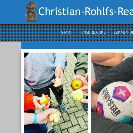
Suchen
START
UNSERE CRRS
LERNEN U
...